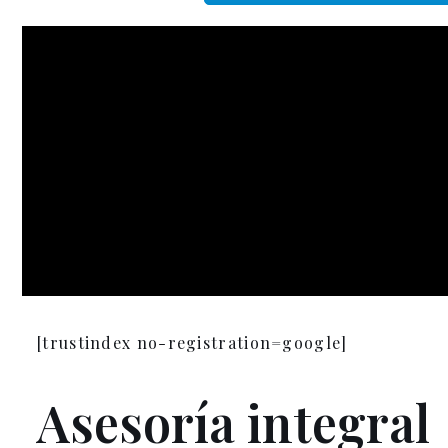
[trustindex no-registration=google]
Asesoría integral