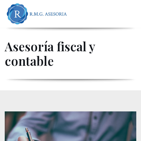
contenido
Saltar
al
contenido
Asesoría fiscal y
contable