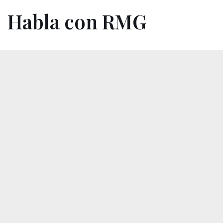
contenido
Habla con RMG
Saltar
al
contenido