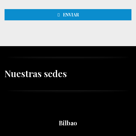
ENVIAR
This
field
should
be left
blank
Nuestras sedes
Bilbao